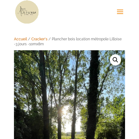
Accueil
/
Cracker's
/ Plancher bois location métropole Lilloise
-3 jours -10mx8m