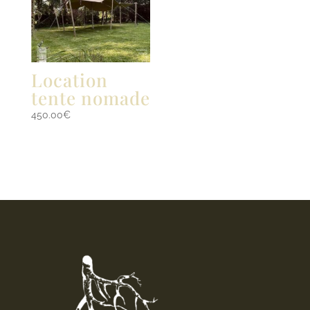
Location
tente nomade
450.00
€