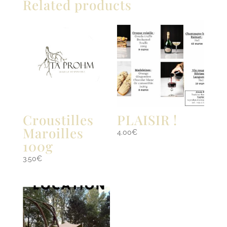
Related products
Croustilles
PLAISIR !
Maroilles
4.00
€
100g
3.50
€