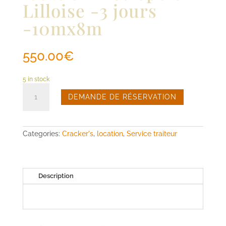
Lilloise -3 jours
-10mx8m
550.00
€
5 in stock
Plancher
bois
DEMANDE DE RÉSERVATION
location
métropole
Lilloise
-3
Categories:
Cracker's
,
location
,
Service traiteur
jours
-10mx8m
quantity
Description