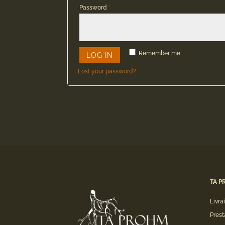
Password
*
Remember me
LOG IN
Lost your password?
TA P
Livra
Prest