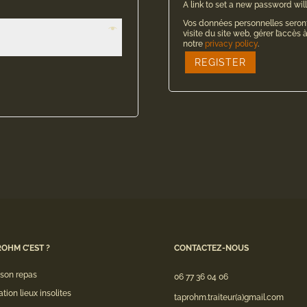
A link to set a new password wil
Vos données personnelles seront
visite du site web, gérer l’accès
notre
privacy policy
.
REGISTER
ROHM C’EST ?
CONTACTEZ-NOUS
ison repas
06 77 36 04 06
ation lieux insolites
taprohm.traiteur(a)gmail.com