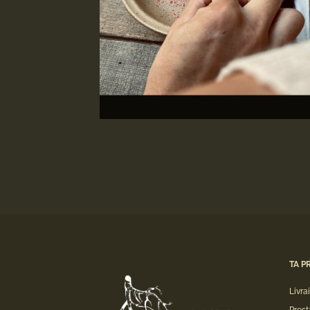
TA P
Livra
Prest