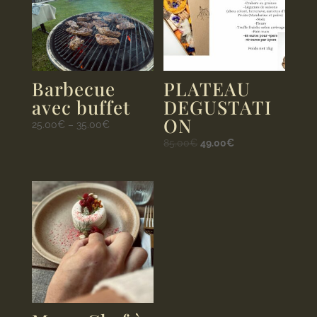
Barbecue
PLATEAU
avec buffet
DEGUSTATI
ON
25.00
€
–
35.00
€
85.00
€
49.00
€