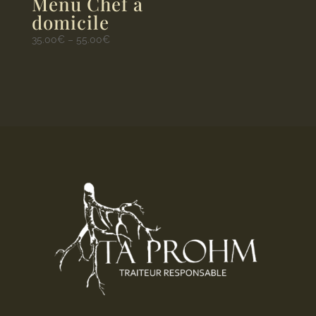
Menu Chef à
domicile
35.00
€
–
55.00
€