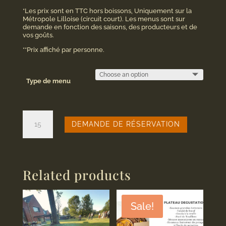
*Les prix sont en TTC hors boissons, Uniquement sur la
Métropole Lilloise (circuit court). Les menus sont sur
demande en fonction des saisons, des producteurs et de
vos goûts.
**Prix affiché par personne.
Type de menu
Cocktail
sucré
DEMANDE DE RÉSERVATION
et
salé
en
livraison
quantity
Related products
Sale!